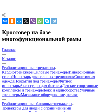
Кроссовер на базе
многофункциональной рамы
Главная
—
Каталог
—
Реабилитационные тренажеры
Кардиотренажеры
Силовые тренажеры
Инверсионные
столы
Инвентарь для силовых тренировок
Спортивная
одежда
Покрытия под тренажеры
Фитнес
инвентарь
Аксессуары для фитнеса
Детские спортивные
комплексы и тренажеры
Бокс и единоборства
Уличные
тренажеры
Массажное оборудование, релакс
—
Реабилитационные блоковые тренажеры
Тренажеры для людей с ограниченными