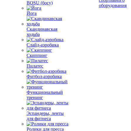
спортивного
BOSU (босу)
оборудования
Йога
Скандинавская
ходьба
Слайд-аэробика
Скиппинг
Пилатес
Фитбол-аэробика
Функциональный
тренинг
Эспандеры, ленты
для фитнеса
Ролики для пресса