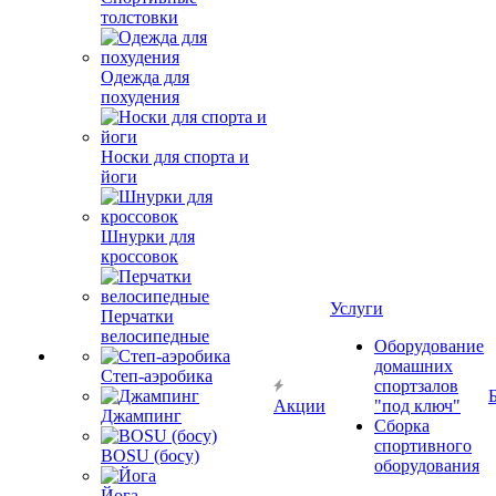
толстовки
Одежда для
похудения
Носки для спорта и
йоги
Шнурки для
кроссовок
Услуги
Перчатки
велосипедные
Оборудование
домашних
Степ-аэробика
спортзалов
Акции
"под ключ"
Джампинг
Сборка
спортивного
BOSU (босу)
оборудования
Йога