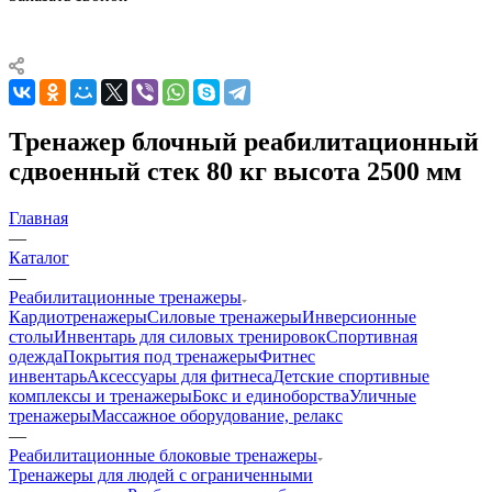
Тренажер блочный реабилитационный
сдвоенный стек 80 кг высота 2500 мм
Главная
—
Каталог
—
Реабилитационные тренажеры
Кардиотренажеры
Силовые тренажеры
Инверсионные
столы
Инвентарь для силовых тренировок
Спортивная
одежда
Покрытия под тренажеры
Фитнес
инвентарь
Аксессуары для фитнеса
Детские спортивные
комплексы и тренажеры
Бокс и единоборства
Уличные
тренажеры
Массажное оборудование, релакс
—
Реабилитационные блоковые тренажеры
Тренажеры для людей с ограниченными