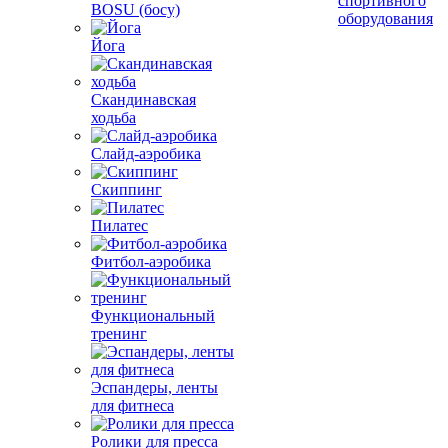
спортивного
BOSU (босу)
оборудования
Йога
Скандинавская
ходьба
Слайд-аэробика
Скиппинг
Пилатес
Фитбол-аэробика
Функциональный
тренинг
Эспандеры, ленты
для фитнеса
Ролики для пресса