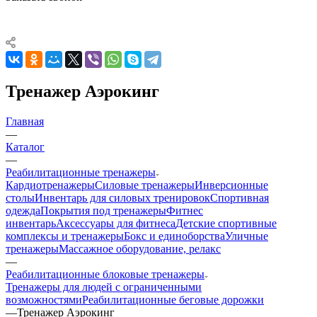
Тренажер Аэрокинг
Главная
—
Каталог
—
Реабилитационные тренажеры
Кардиотренажеры
Силовые тренажеры
Инверсионные
столы
Инвентарь для силовых тренировок
Спортивная
одежда
Покрытия под тренажеры
Фитнес
инвентарь
Аксессуары для фитнеса
Детские спортивные
комплексы и тренажеры
Бокс и единоборства
Уличные
тренажеры
Массажное оборудование, релакс
—
Реабилитационные блоковые тренажеры
Тренажеры для людей с ограниченными
возможностями
Реабилитационные беговые дорожки
—
Тренажер Аэрокинг