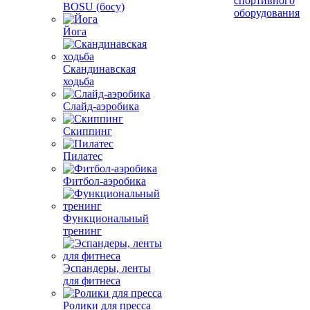
спортивного
BOSU (босу)
оборудования
Йога
Скандинавская
ходьба
Слайд-аэробика
Скиппинг
Пилатес
Фитбол-аэробика
Функциональный
тренинг
Эспандеры, ленты
для фитнеса
Ролики для пресса