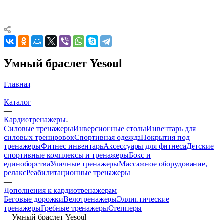
Умный браслет Yesoul
Главная
—
Каталог
—
Кардиотренажеры
Силовые тренажеры
Инверсионные столы
Инвентарь для
силовых тренировок
Спортивная одежда
Покрытия под
тренажеры
Фитнес инвентарь
Аксессуары для фитнеса
Детские
спортивные комплексы и тренажеры
Бокс и
единоборства
Уличные тренажеры
Массажное оборудование,
релакс
Реабилитационные тренажеры
—
Дополнения к кардиотренажерам
Беговые дорожки
Велотренажеры
Эллиптические
тренажеры
Гребные тренажеры
Степперы
—
Умный браслет Yesoul