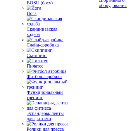
спортивного
BOSU (босу)
оборудования
Йога
Скандинавская
ходьба
Слайд-аэробика
Скиппинг
Пилатес
Фитбол-аэробика
Функциональный
тренинг
Эспандеры, ленты
для фитнеса
Ролики для пресса