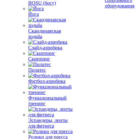
спортивного
BOSU (босу)
оборудования
Йога
Скандинавская
ходьба
Слайд-аэробика
Скиппинг
Пилатес
Фитбол-аэробика
Функциональный
тренинг
Эспандеры, ленты
для фитнеса
Ролики для пресса